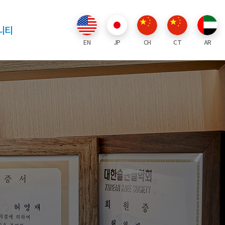
니티
EN
JP
CH
CT
AR